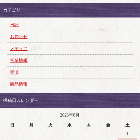
カテゴリー
日記
お知らせ
メディア
営業情報
実演
商品情報
投稿日カレンダー
2026年8月
日
月
火
水
木
金
土
1