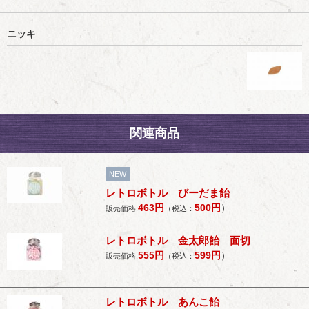
ニッキ
関連商品
NEW
レトロボトル びーだま飴
463
円
500
円
）
販売価格:
（税込：
レトロボトル 金太郎飴 面切
555
円
599
円
）
販売価格:
（税込：
レトロボトル あんこ飴