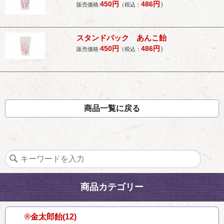
450
円
486
円
）
販売価格:
（税込：
スタンドパック あんこ飴
450
円
486
円
）
販売価格:
（税込：
商品一覧に戻る
商品カテゴリー
®金太郎飴(12)