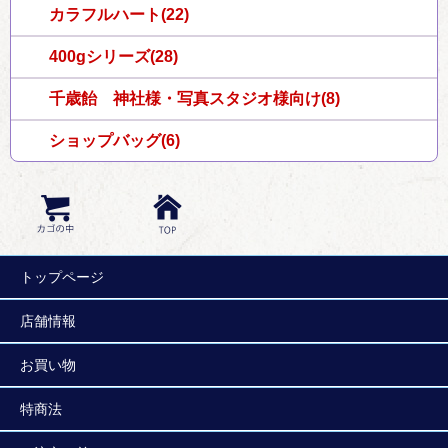
カラフルハート(22)
400gシリーズ(28)
千歳飴 神社様・写真スタジオ様向け(8)
ショップバッグ(6)
トップページ
店舗情報
お買い物
特商法