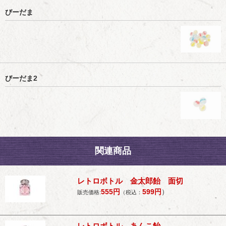
びーだま
びーだま2
関連商品
レトロボトル 金太郎飴 面切
555
円
599
円
）
販売価格:
（税込：
レトロボトル あんこ飴