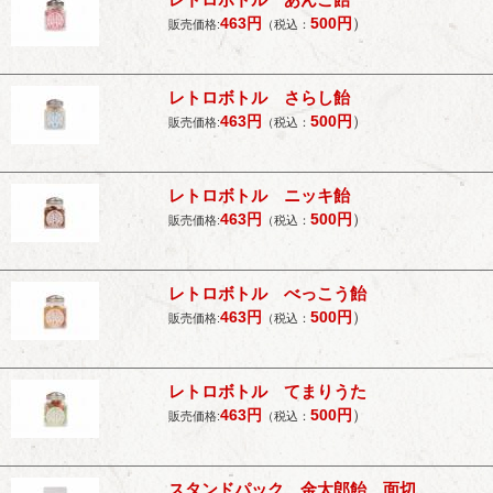
463
円
500
円
）
販売価格:
（税込：
レトロボトル さらし飴
463
円
500
円
）
販売価格:
（税込：
レトロボトル ニッキ飴
463
円
500
円
）
販売価格:
（税込：
レトロボトル べっこう飴
463
円
500
円
）
販売価格:
（税込：
レトロボトル てまりうた
463
円
500
円
）
販売価格:
（税込：
スタンドパック 金太郎飴 面切