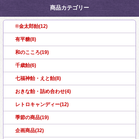
商品カテゴリー
®金太郎飴(12)
有平糖(8)
和のこころ(19)
千歳飴(6)
七福神飴・えと飴(8)
おきな飴・詰め合わせ(4)
レトロキャンディー(12)
季節の商品(19)
企画商品(32)