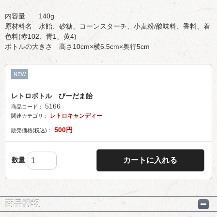
内容量 140g
原材料名 水飴、砂糖、コーンスターチ、小麦粉/酸味料、香料、着
色料(赤102、青1、黄4)
ボトルの大きさ 高さ10cm×横6.5cm×奥行5cm
NEW
レトロボトル びーだま飴
5166
商品コード：
レトロキャンディー
関連カテゴリ：
500
円
販売価格(税込)：
数量
カートに入れる
商品情報