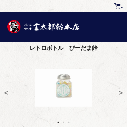
レトロボトル びーだま飴
<
>