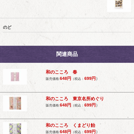
のど
関連商品
和のこころ 春
648
円
699
円
）
販売価格:
（税込：
和のこころ 東京名所めぐり
648
円
699
円
）
販売価格:
（税込：
和のこころ くまどり飴
648
円
699
円
）
販売価格:
（税込：