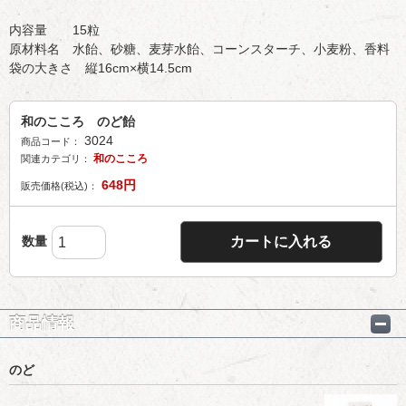
内容量 15粒
原材料名 水飴、砂糖、麦芽水飴、コーンスターチ、小麦粉、香料
袋の大きさ 縦16cm×横14.5cm
和のこころ のど飴
3024
商品コード：
和のこころ
関連カテゴリ：
648
円
販売価格(税込)：
数量
カートに入れる
商品情報
のど