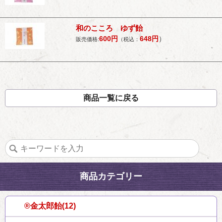
和のこころ ゆず飴
600
円
648
円
）
販売価格:
（税込：
商品一覧に戻る
商品カテゴリー
®金太郎飴(12)