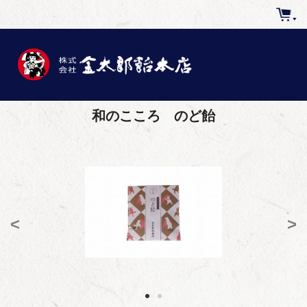
和のこころ のど飴
<
>