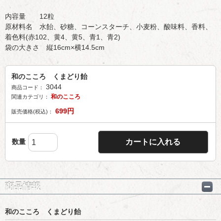
内容量 12粒
原材料名 水飴、砂糖、コーンスターチ、小麦粉、酸味料、香料、
着色料(赤102、黄4、黄5、青1、青2)
袋の大きさ 縦16cm×横14.5cm
和のこころ くまどり飴
3044
商品コード：
和のこころ
関連カテゴリ：
699
円
販売価格(税込)：
数量
カートに入れる
商品情報
和のこころ くまどり飴