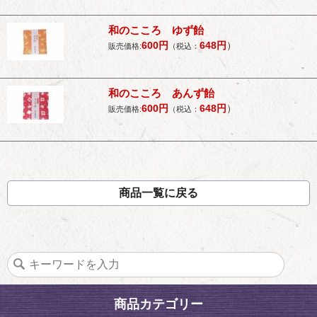
和のこころ ゆず飴
600
円
648
円
）
販売価格:
（税込：
和のこころ あんず飴
600
円
648
円
）
販売価格:
（税込：
商品一覧に戻る
商品カテゴリー