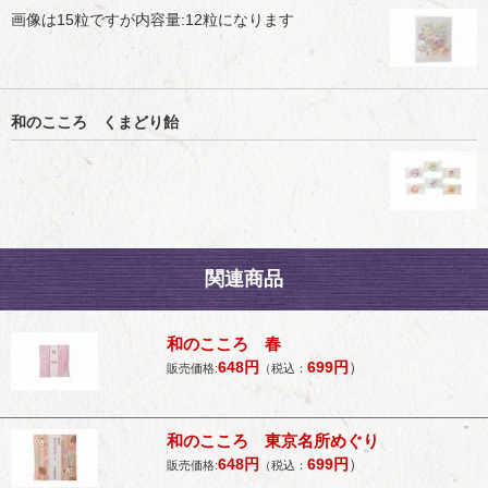
画像は15粒ですが内容量:12粒になります
和のこころ くまどり飴
関連商品
和のこころ 春
648
円
699
円
）
販売価格:
（税込：
和のこころ 東京名所めぐり
648
円
699
円
）
販売価格:
（税込：