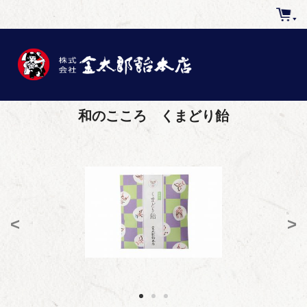
和のこころ くまどり飴
<
>