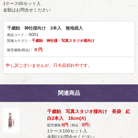
1ケース65セット入
金額はお問合せください
千歳飴 神社様向け 3本入 無地袋入
0001
商品コード：
千歳飴 神社様・写真スタジオ様向け
関連カテゴリ：
0
円
販売価格(税込)：
申し訳ございませんが、只今品切れ中です。
関連商品
千歳飴 写真スタジオ様向け 長袋 紅
白2本入 16cm(A)
0
円
0
円
）
販売価格:
（税込：
1ケース100セット入
金額はお問合せください。