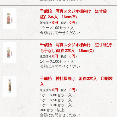
千歳飴 写真スタジオ様向け 短寸袋
紅白2本入 16cm(B)
0
円
0
円
）
販売価格:
（税込：
1ケース100セット入
金額はお問合せください。
千歳飴 写真スタジオ様向け 短寸袋(持
ち手なし)紅白2本入 16cm(C)
0
円
0
円
）
販売価格:
（税込：
1ケース100セット入
金額はお問合せください
千歳飴 神社様向け 紅白2本入 印刷袋
入
0
円
0
円
）
販売価格:
（税込：
1ケース80セット入
1ケース50セット入
1ケース30セット入
300セット以上
金額はお問合せください