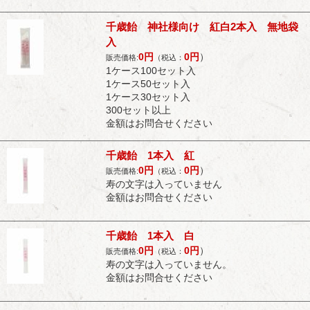
千歳飴 神社様向け 紅白2本入 無地袋
入
0
円
0
円
）
販売価格:
（税込：
1ケース100セット入
1ケース50セット入
1ケース30セット入
300セット以上
金額はお問合せください
千歳飴 1本入 紅
0
円
0
円
）
販売価格:
（税込：
寿の文字は入っていません
金額はお問合せください
千歳飴 1本入 白
0
円
0
円
）
販売価格:
（税込：
寿の文字は入っていません。
金額はお問合せください