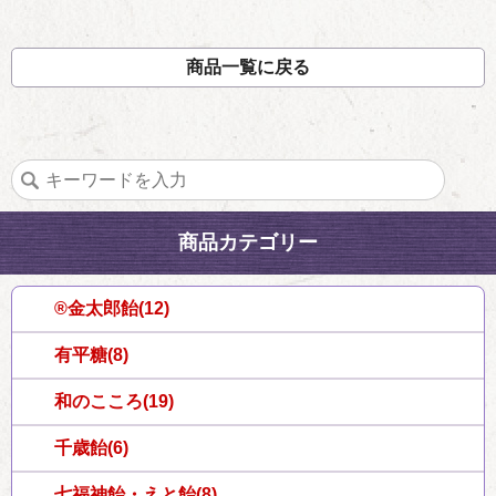
商品一覧に戻る
商品カテゴリー
®金太郎飴(12)
有平糖(8)
和のこころ(19)
千歳飴(6)
七福神飴・えと飴(8)