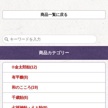
商品一覧に戻る
商品カテゴリー
®金太郎飴(12)
有平糖(8)
和のこころ(19)
千歳飴(6)
七福神飴・えと飴(8)