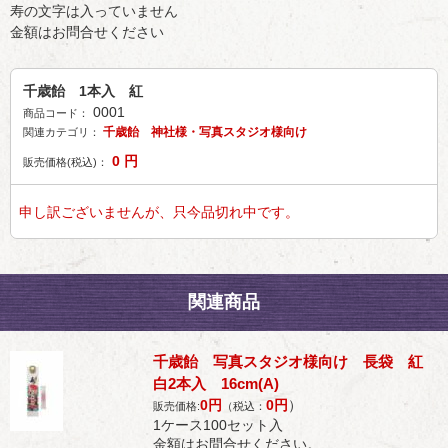
寿の文字は入っていません
金額はお問合せください
千歳飴 1本入 紅
0001
商品コード：
千歳飴 神社様・写真スタジオ様向け
関連カテゴリ：
0
円
販売価格(税込)：
申し訳ございませんが、只今品切れ中です。
関連商品
千歳飴 写真スタジオ様向け 長袋 紅
白2本入 16cm(A)
0
円
0
円
）
販売価格:
（税込：
1ケース100セット入
金額はお問合せください。