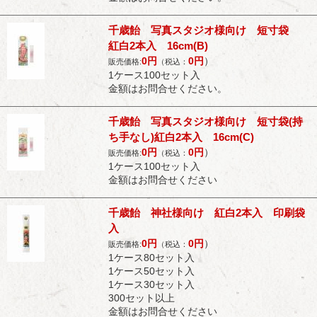
千歳飴 写真スタジオ様向け 短寸袋
紅白2本入 16cm(B)
0
円
0
円
）
販売価格:
（税込：
1ケース100セット入
金額はお問合せください。
千歳飴 写真スタジオ様向け 短寸袋(持
ち手なし)紅白2本入 16cm(C)
0
円
0
円
）
販売価格:
（税込：
1ケース100セット入
金額はお問合せください
千歳飴 神社様向け 紅白2本入 印刷袋
入
0
円
0
円
）
販売価格:
（税込：
1ケース80セット入
1ケース50セット入
1ケース30セット入
300セット以上
金額はお問合せください