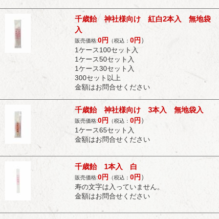
千歳飴 神社様向け 紅白2本入 無地袋
入
0
円
0
円
）
販売価格:
（税込：
1ケース100セット入
1ケース50セット入
1ケース30セット入
300セット以上
金額はお問合せください
千歳飴 神社様向け 3本入 無地袋入
0
円
0
円
）
販売価格:
（税込：
1ケース65セット入
金額はお問合せください
千歳飴 1本入 白
0
円
0
円
）
販売価格:
（税込：
寿の文字は入っていません。
金額はお問合せください