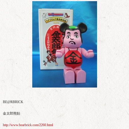
BE@RBRICK
金太郎熊飴
http://www.bearbrick.com/2260.html