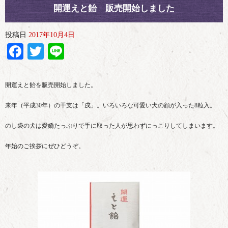
開運えと飴 販売開始しました
投稿日
2017年10月4日
Facebook
Twitter
Line
開運えと飴を販売開始しました。
来年（平成30年）の干支は「戌」。いろいろな可愛い犬の顔が入った8粒入。
のし袋の犬は愛嬌たっぷりで手に取った人が思わずにっこりしてしまいます。
年始のご挨拶にぜひどうぞ。