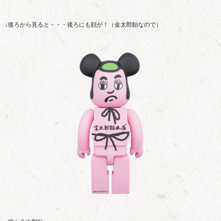
↓後ろから見ると・・・後ろにも顔が！（金太郎飴なので）