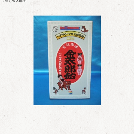
↓箱も金太郎飴