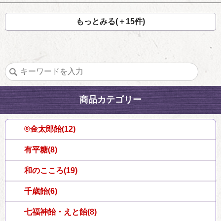
もっとみる(＋15件)
商品カテゴリー
®金太郎飴(12)
有平糖(8)
和のこころ(19)
千歳飴(6)
七福神飴・えと飴(8)