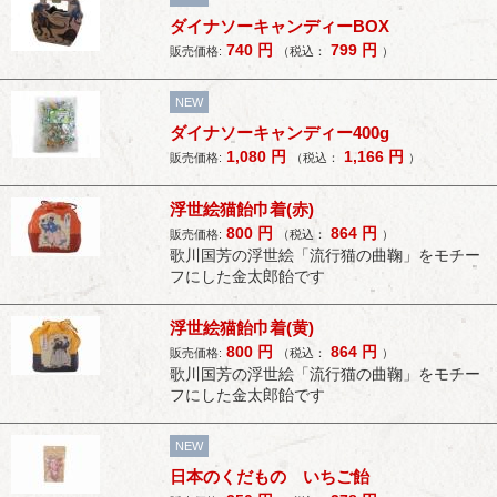
ダイナソーキャンディーBOX
740
円
799
円
販売価格:
（税込：
）
NEW
ダイナソーキャンディー400g
1,080
円
1,166
円
販売価格:
（税込：
）
浮世絵猫飴巾着(赤)
800
円
864
円
販売価格:
（税込：
）
歌川国芳の浮世絵「流行猫の曲鞠」をモチー
フにした金太郎飴です
浮世絵猫飴巾着(黄)
800
円
864
円
販売価格:
（税込：
）
歌川国芳の浮世絵「流行猫の曲鞠」をモチー
フにした金太郎飴です
NEW
日本のくだもの いちご飴