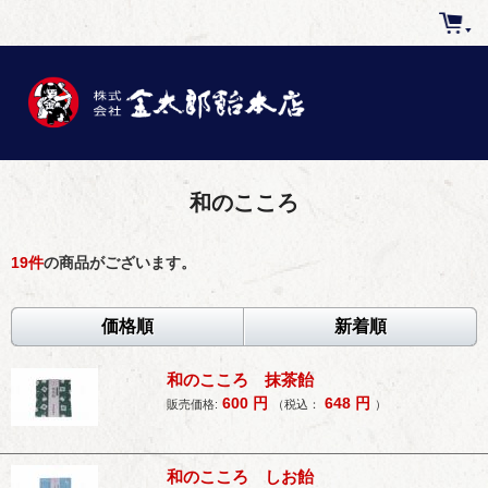
和のこころ
19
件
の商品がございます。
価格順
新着順
和のこころ 抹茶飴
600
円
648
円
販売価格:
（税込：
）
和のこころ しお飴