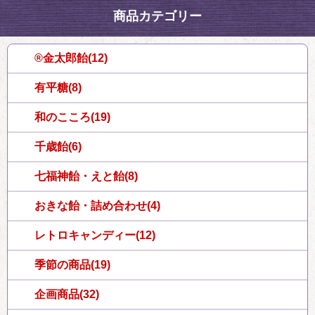
商品カテゴリー
®金太郎飴(12)
有平糖(8)
和のこころ(19)
千歳飴(6)
七福神飴・えと飴(8)
おきな飴・詰め合わせ(4)
レトロキャンディー(12)
季節の商品(19)
企画商品(32)