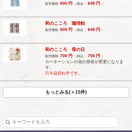
600
円
648
円
販売価格:
（税込：
）
和のこころ 珈琲飴
600
円
648
円
販売価格:
（税込：
）
和のこころ 母の日
700
円
756
円
販売価格:
（税込：
）
カーネーションの花の形状が変更になりま
す。
只今品切れ中です。
もっとみる(＋15件)