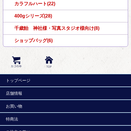
カラフルハート(22)
400gシリーズ(28)
千歳飴 神社様・写真スタジオ様向け(8)
ショップバッグ(6)
トップページ
店舗情報
お買い物
特商法