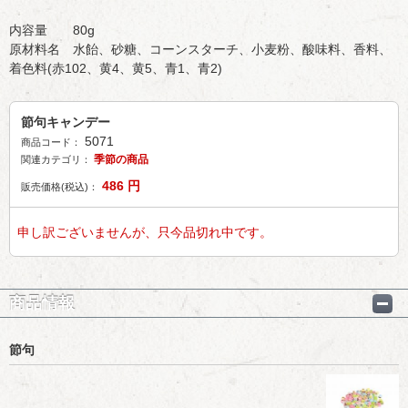
内容量 80g
原材料名 水飴、砂糖、コーンスターチ、小麦粉、酸味料、香料、
着色料(赤102、黄4、黄5、青1、青2)
節句キャンデー
5071
商品コード：
季節の商品
関連カテゴリ：
486
円
販売価格(税込)：
申し訳ございませんが、只今品切れ中です。
商品情報
節句