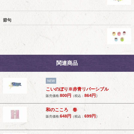
節句
関連商品
NEW
こいのぼり※赤青リバーシブル
800
円
864
円
）
販売価格:
（税込：
和のこころ 春
648
円
699
円
）
販売価格:
（税込：