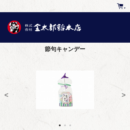
節句キャンデー
<
>