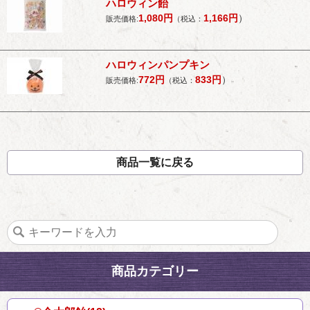
ハロウィン飴
1,080
円
1,166
円
）
販売価格:
（税込：
ハロウィンパンプキン
772
円
833
円
）
販売価格:
（税込：
商品一覧に戻る
商品カテゴリー