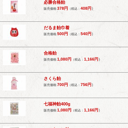
必勝合格飴
378
円
408
円
）
販売価格:
（税込：
だるま飴巾着
500
円
540
円
）
販売価格:
（税込：
合格飴
1,080
円
1,166
円
）
販売価格:
（税込：
さくら飴
700
円
756
円
）
販売価格:
（税込：
七福神飴400g
1,080
円
1,166
円
）
販売価格:
（税込：