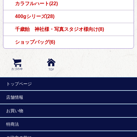
カラフルハート(22)
400gシリーズ(28)
千歳飴 神社様・写真スタジオ様向け(8)
ショップバッグ(6)
トップページ
店舗情報
お買い物
特商法