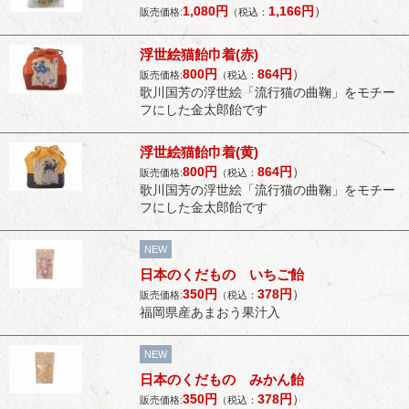
1,080
円
1,166
円
）
販売価格:
（税込：
浮世絵猫飴巾着(赤)
800
円
864
円
）
販売価格:
（税込：
歌川国芳の浮世絵「流行猫の曲鞠」をモチー
フにした金太郎飴です
浮世絵猫飴巾着(黄)
800
円
864
円
）
販売価格:
（税込：
歌川国芳の浮世絵「流行猫の曲鞠」をモチー
フにした金太郎飴です
NEW
日本のくだもの いちご飴
350
円
378
円
）
販売価格:
（税込：
福岡県産あまおう果汁入
NEW
日本のくだもの みかん飴
350
円
378
円
）
販売価格:
（税込：