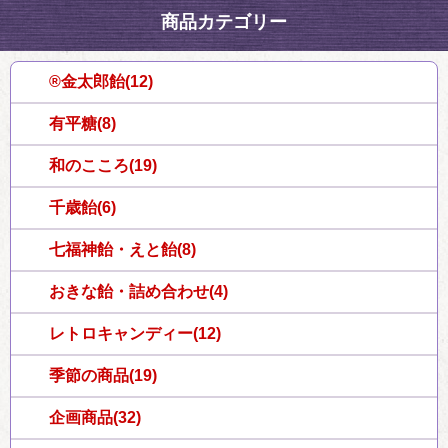
商品カテゴリー
®金太郎飴(12)
有平糖(8)
和のこころ(19)
千歳飴(6)
七福神飴・えと飴(8)
おきな飴・詰め合わせ(4)
レトロキャンディー(12)
季節の商品(19)
企画商品(32)