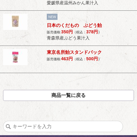
愛媛県産温州みかん果汁入
NEW
日本のくだもの ぶどう飴
350
円
378
円
）
販売価格:
（税込：
青森県産ぶどう果汁入
東京名所飴スタンドパック
463
円
500
円
）
販売価格:
（税込：
商品一覧に戻る