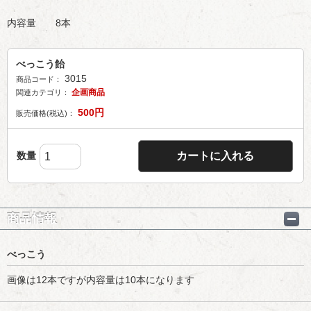
内容量 8本
べっこう飴
3015
商品コード：
企画商品
関連カテゴリ：
500
円
販売価格(税込)：
数量
カートに入れる
商品情報
べっこう
画像は12本ですが内容量は10本になります