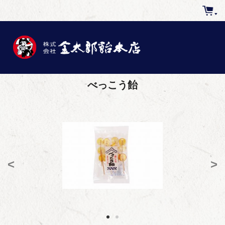
べっこう飴
<
>