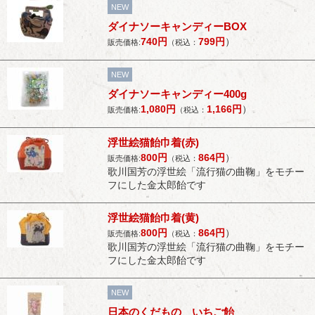
NEW
ダイナソーキャンディーBOX
740
円
799
円
）
販売価格:
（税込：
NEW
ダイナソーキャンディー400g
1,080
円
1,166
円
）
販売価格:
（税込：
浮世絵猫飴巾着(赤)
800
円
864
円
）
販売価格:
（税込：
歌川国芳の浮世絵「流行猫の曲鞠」をモチー
フにした金太郎飴です
浮世絵猫飴巾着(黄)
800
円
864
円
）
販売価格:
（税込：
歌川国芳の浮世絵「流行猫の曲鞠」をモチー
フにした金太郎飴です
NEW
日本のくだもの いちご飴