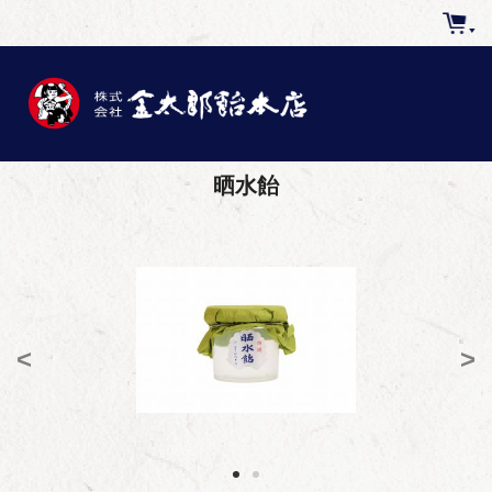
晒水飴
<
>