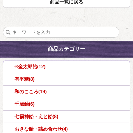
商品一覧に戻る
商品カテゴリー
®金太郎飴(12)
有平糖(8)
和のこころ(19)
千歳飴(6)
七福神飴・えと飴(8)
おきな飴・詰め合わせ(4)