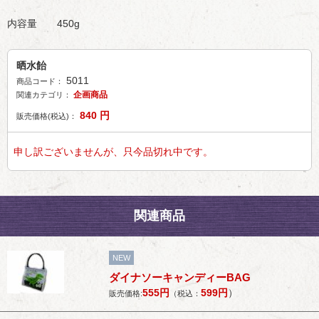
内容量 450g
晒水飴
5011
商品コード：
企画商品
関連カテゴリ：
840
円
販売価格(税込)：
申し訳ございませんが、只今品切れ中です。
関連商品
NEW
ダイナソーキャンディーBAG
555
円
599
円
）
販売価格:
（税込：