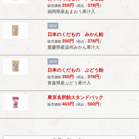
350
円
378
円
）
販売価格:
（税込：
福岡県産あまおう果汁入
NEW
日本のくだもの みかん飴
350
円
378
円
）
販売価格:
（税込：
愛媛県産温州みかん果汁入
NEW
日本のくだもの ぶどう飴
350
円
378
円
）
販売価格:
（税込：
青森県産ぶどう果汁入
東京名所飴スタンドパック
463
円
500
円
）
販売価格:
（税込：