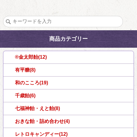
商品カテゴリー
®金太郎飴(12)
有平糖(8)
和のこころ(19)
千歳飴(6)
七福神飴・えと飴(8)
おきな飴・詰め合わせ(4)
レトロキャンディー(12)