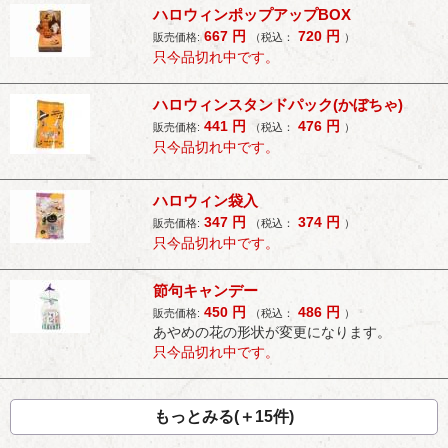
ハロウィンポップアップBOX
667
円
720
円
販売価格:
（税込：
）
只今品切れ中です。
ハロウィンスタンドパック(かぼちゃ)
441
円
476
円
販売価格:
（税込：
）
只今品切れ中です。
ハロウィン袋入
347
円
374
円
販売価格:
（税込：
）
只今品切れ中です。
節句キャンデー
450
円
486
円
販売価格:
（税込：
）
あやめの花の形状が変更になります。
只今品切れ中です。
もっとみる(＋15件)