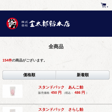
全商品
154
件
の商品がございます。
価格順
新着順
スタンドパック あんこ飴
450
円
486
円
販売価格:
（税込：
）
スタンドパック さらし飴