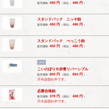
450
円
486
円
販売価格:
（税込：
）
スタンドパック ニッキ飴
450
円
486
円
販売価格:
（税込：
）
スタンドパック べっこう飴
450
円
486
円
販売価格:
（税込：
）
NEW
こいのぼり※赤青リバーシブル
800
円
864
円
販売価格:
（税込：
）
只今品切れ中です。
必勝合格飴
378
円
408
円
販売価格:
（税込：
）
只今品切れ中です。